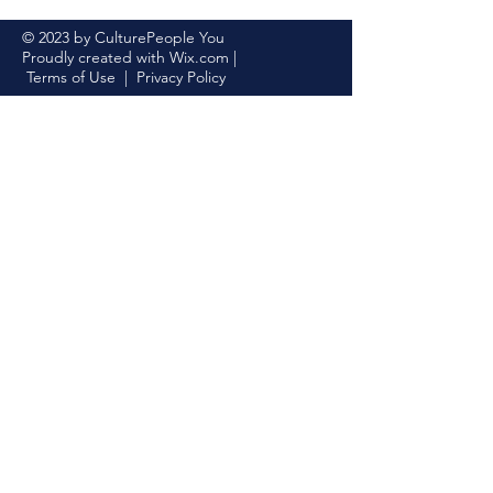
© 2023 by CulturePeople You
Proudly created with
Wix.com
|
Terms of Use
|
Privacy Policy