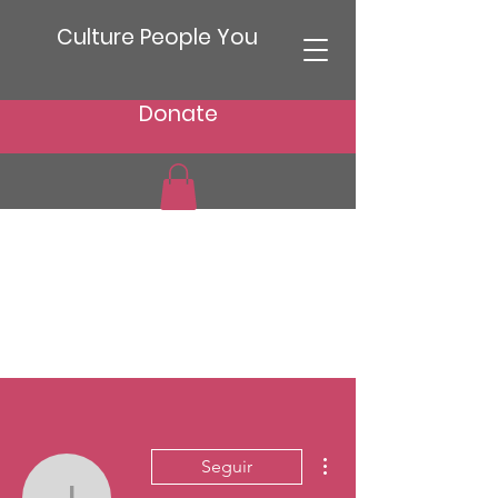
Culture People You
Donate
Más acciones
Seguir