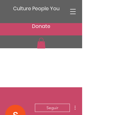
Culture People You
Donate
Más acciones
Seguir