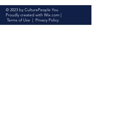
© 2023 by CulturePeople You
Proudly created with
Wix.com
|
Terms of Use
|
Privacy Policy