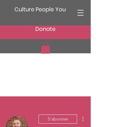
Culture People You
Donate
Plus d'actions
S'abonner