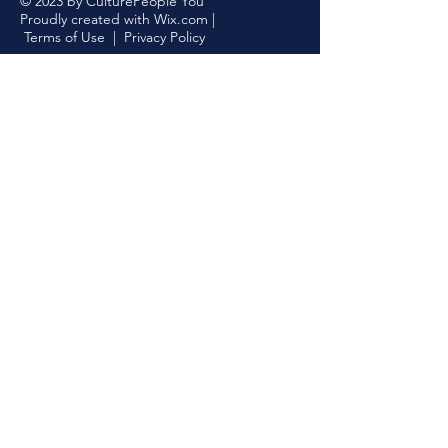
© 2023 by CulturePeople You
Proudly created with
Wix.com
|
Terms of Use
|
Privacy Policy