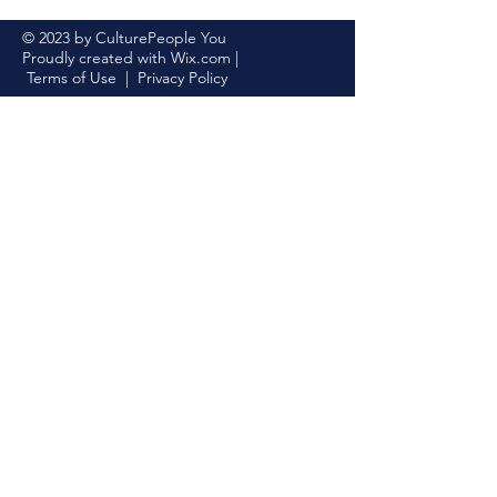
© 2023 by CulturePeople You
Proudly created with
Wix.com
|
Terms of Use
|
Privacy Policy