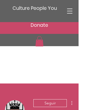
Culture People You
Donate
Más acciones
Seguir