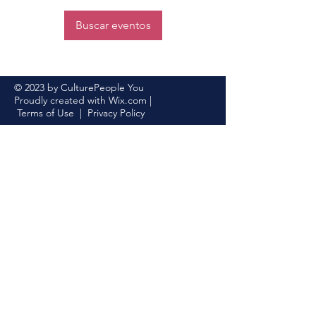
Buscar eventos
© 2023 by CulturePeople You
Proudly created with
Wix.com
|
Terms of Use
|
Privacy Policy