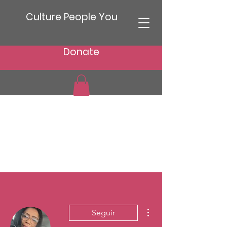
Culture People You
Donate
Más acciones
Seguir