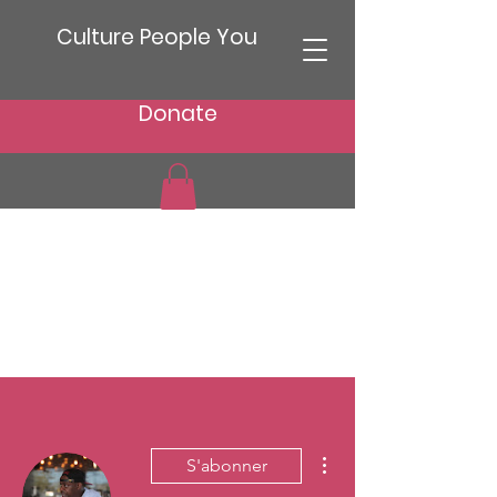
Culture People You
Donate
Plus d'actions
S'abonner