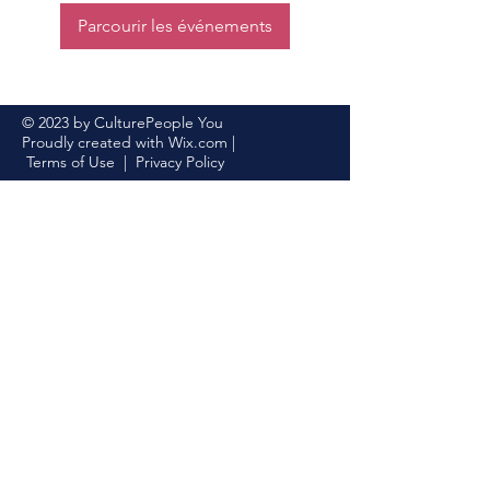
Parcourir les événements
© 2023 by CulturePeople You
Proudly created with
Wix.com
|
Terms of Use
|
Privacy Policy